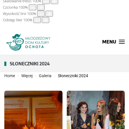
Skalowanie treści
100
%
Czcionka
100
%
Wysokość linii
100
%
Odstęp liter
100
%
MENU
SŁONECZNIKI 2024
Home
Więcej
Galeria
Słoneczniki 2024
POWIĘKSZ
POWIĘKSZ