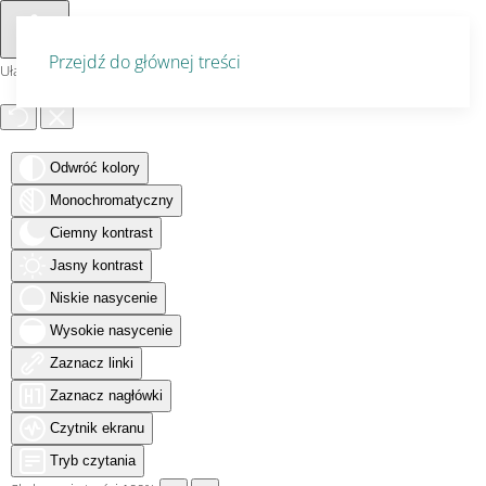
Przejdź do głównej treści
Ułatwienia dostępu
Odwróć kolory
Monochromatyczny
Ciemny kontrast
Jasny kontrast
Niskie nasycenie
Wysokie nasycenie
Zaznacz linki
Zaznacz nagłówki
Czytnik ekranu
Tryb czytania